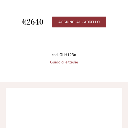
€
2640
AGGIUNGI AL CARRELLO
cod. GLH123a
Guida alle taglie